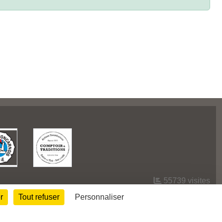
55739
visites
r
Tout refuser
Personnaliser
Informations légales
Signaler un contenu inapproprié