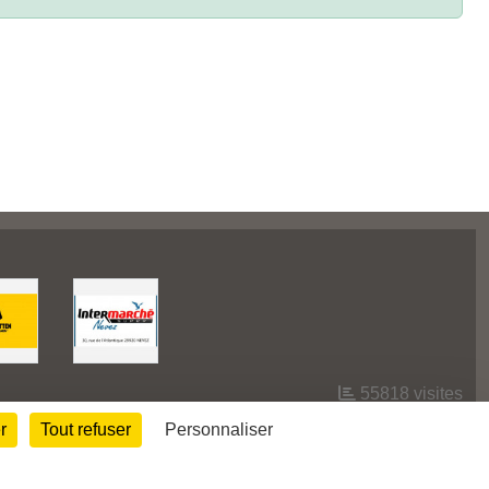
55818
visites
r
Tout refuser
Personnaliser
Informations légales
Signaler un contenu inapproprié